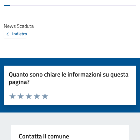
News Scaduta
Indietro
Quanto sono chiare le informazioni su questa
pagina?
Valuta da 1 a 5 stelle la pagina
Valuta 1 stelle su 5
Valuta 2 stelle su 5
Valuta 3 stelle su 5
Valuta 4 stelle su 5
Valuta 5 stelle su 5
Contatta il comune