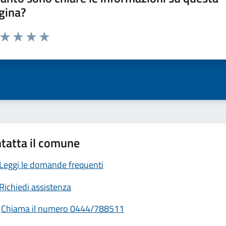
gina?
a da 1 a 5 stelle la pagina
ta 1 stelle su 5
Valuta 2 stelle su 5
Valuta 3 stelle su 5
Valuta 4 stelle su 5
Valuta 5 stelle su 5
tatta il comune
Leggi le domande frequenti
Richiedi assistenza
Chiama il numero 0444/788511