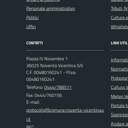
Personale amministrativo
Tributi, 
Politici
Cultura 
Uffici
Whistleb
CONTATTI
LINK UTIL
Piazza IV Novembre 1
Informati
36025 Noventa Vicentina (VI)
Normatt
C.F. 00480160241 - P.Iva:
Protezion
00480160241
Telefono:
0444/788511
Cultura 
Fax: 0444/760156
Meteo V
E-mail:
Portale t
Soprinte
Andare a 
PEC: