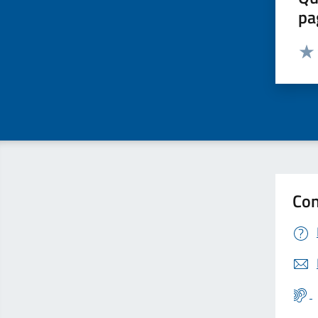
pa
Valut
Valu
Con