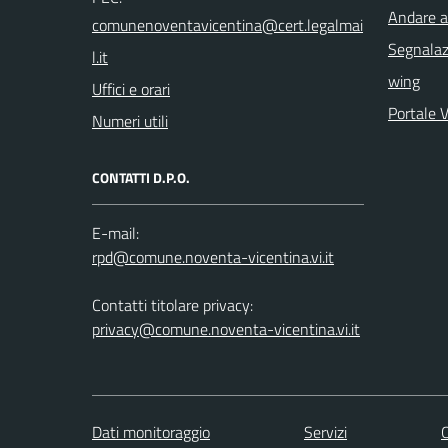
Andare a
Segnalazi
wing
Uffici e orari
Portale 
Numeri utili
CONTATTI D.P.O.
E-mail:
Contatti titolare privacy:
privacy@comune.noventa-vicentina.vi.it
Dati monitoraggio
Servizi
C