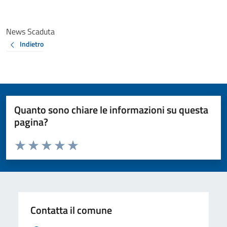
News Scaduta
Indietro
Quanto sono chiare le informazioni su questa
pagina?
Valuta da 1 a 5 stelle la pagina
Valuta 1 stelle su 5
Valuta 2 stelle su 5
Valuta 3 stelle su 5
Valuta 4 stelle su 5
Valuta 5 stelle su 5
Contatta il comune