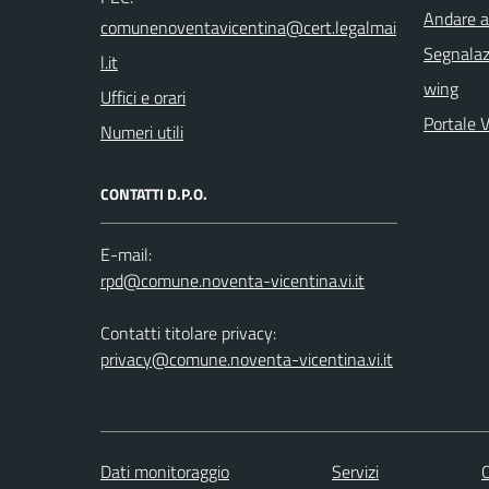
Andare a
Segnalazi
wing
Uffici e orari
Portale 
Numeri utili
CONTATTI D.P.O.
E-mail:
Contatti titolare privacy:
privacy@comune.noventa-vicentina.vi.it
Dati monitoraggio
Servizi
C