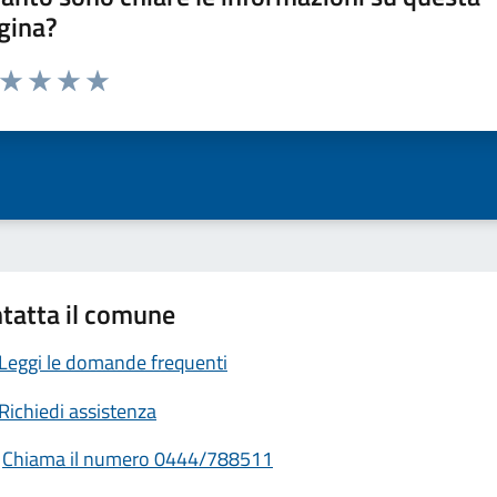
gina?
a da 1 a 5 stelle la pagina
ta 1 stelle su 5
Valuta 2 stelle su 5
Valuta 3 stelle su 5
Valuta 4 stelle su 5
Valuta 5 stelle su 5
tatta il comune
Leggi le domande frequenti
Richiedi assistenza
Chiama il numero 0444/788511