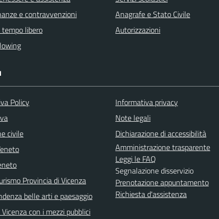
finanze e contravvenzioni
Anagrafe e Stato Civile
e tempo libero
Autorizzazioni
lowing
I
va Policy
Informativa privacy
iva
Note legali
e civile
Dichiarazione di accessibilità
Amministrazione trasparente
Veneto
Leggi le FAQ
eneto
Segnalazione disservizio
urismo Provincia di Vicenza
Prenotazione appuntamento
Richiesta d'assistenza
ndenza belle arti e paesaggio
Vicenza con i mezzi pubblici