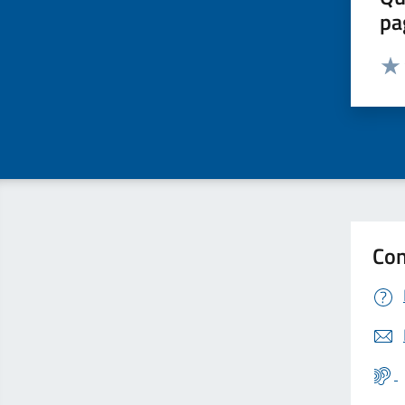
pa
Valut
Valu
Con