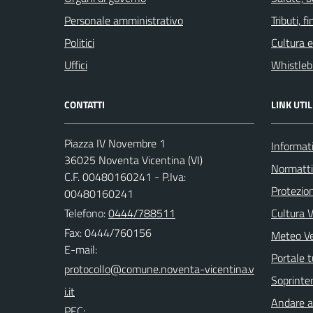
Personale amministrativo
Tributi, 
Politici
Cultura 
Uffici
Whistleb
CONTATTI
LINK UTIL
Piazza IV Novembre 1
Informati
36025 Noventa Vicentina (VI)
Normatt
C.F. 00480160241 - P.Iva:
Protezion
00480160241
Telefono:
0444/788511
Cultura 
Fax: 0444/760156
Meteo V
E-mail:
Portale t
Soprinte
Andare a 
PEC: