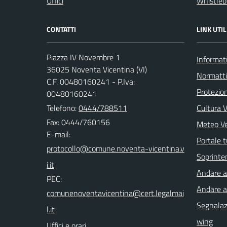
Uffici
Whistleb
CONTATTI
LINK UTIL
Piazza IV Novembre 1
Informati
36025 Noventa Vicentina (VI)
Normatt
C.F. 00480160241 - P.Iva:
Protezion
00480160241
Telefono:
0444/788511
Cultura 
Fax: 0444/760156
Meteo V
E-mail:
Portale t
Soprinte
Andare a 
PEC:
Andare a
Segnalazi
wing
Uffici e orari