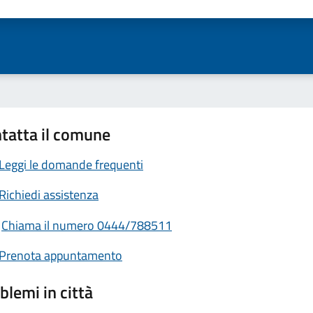
ta 1 stelle su 5
Valuta 2 stelle su 5
Valuta 3 stelle su 5
Valuta 4 stelle su 5
Valuta 5 stelle su 5
tatta il comune
Leggi le domande frequenti
Richiedi assistenza
Chiama il numero 0444/788511
Prenota appuntamento
blemi in città