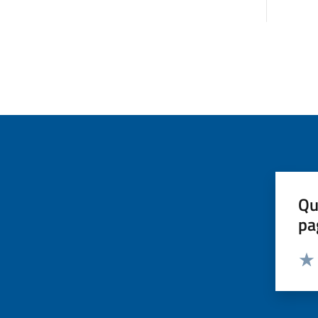
Qu
pa
Valut
Valu