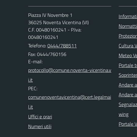
Piazza IV Novembre 1
Informati
36025 Noventa Vicentina (VI)
Normatt
C.F. 00480160241 - P.Iva:
Protezion
00480160241
Telefono:
0444/788511
Cultura 
Fax: 0444/760156
Meteo V
E-mail:
Portale t
Soprinte
Andare a 
PEC:
Andare a
Segnalazi
wing
Uffici e orari
Portale 
Numeri utili