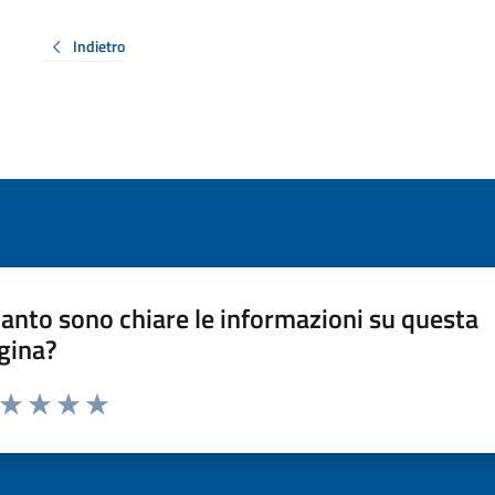
Indietro
anto sono chiare le informazioni su questa
gina?
a da 1 a 5 stelle la pagina
ta 1 stelle su 5
Valuta 2 stelle su 5
Valuta 3 stelle su 5
Valuta 4 stelle su 5
Valuta 5 stelle su 5