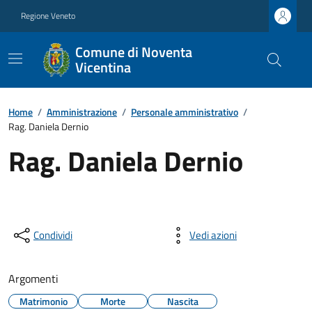
Regione Veneto
Comune di Noventa
Vicentina
Home
/
Amministrazione
/
Personale amministrativo
/
Rag. Daniela Dernio
Rag. Daniela Dernio
Condividi
Vedi azioni
Argomenti
Matrimonio
Morte
Nascita