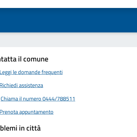
ta 1 stelle su 5
Valuta 2 stelle su 5
Valuta 3 stelle su 5
Valuta 4 stelle su 5
Valuta 5 stelle su 5
tatta il comune
Leggi le domande frequenti
Richiedi assistenza
Chiama il numero 0444/788511
Prenota appuntamento
blemi in città