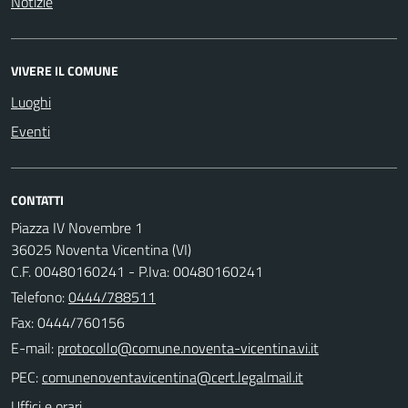
Notizie
VIVERE IL COMUNE
Luoghi
Eventi
CONTATTI
Piazza IV Novembre 1
36025 Noventa Vicentina (VI)
C.F. 00480160241 - P.Iva: 00480160241
Telefono:
0444/788511
Fax: 0444/760156
E-mail:
PEC:
Uffici e orari