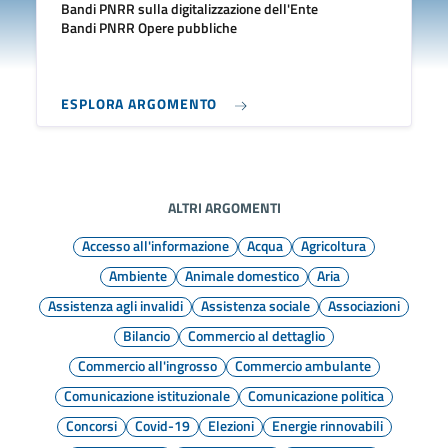
Bandi PNRR sulla digitalizzazione dell'Ente
Bandi PNRR Opere pubbliche
ESPLORA ARGOMENTO
ALTRI ARGOMENTI
Accesso all'informazione
Acqua
Agricoltura
Ambiente
Animale domestico
Aria
Assistenza agli invalidi
Assistenza sociale
Associazioni
Bilancio
Commercio al dettaglio
Commercio all'ingrosso
Commercio ambulante
Comunicazione istituzionale
Comunicazione politica
Concorsi
Covid-19
Elezioni
Energie rinnovabili