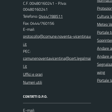
Normatt
C.F. 00480160241 - P.Iva:
Protezion
00480160241
Telefono:
0444/788511
Cultura 
Fax: 0444/760156
Meteo V
E-mail:
Portale t
Soprinte
Andare a 
PEC:
Andare a
Segnalazi
wing
Uffici e orari
Portale 
Numeri utili
CONTATTI D.P.O.
E-mail: