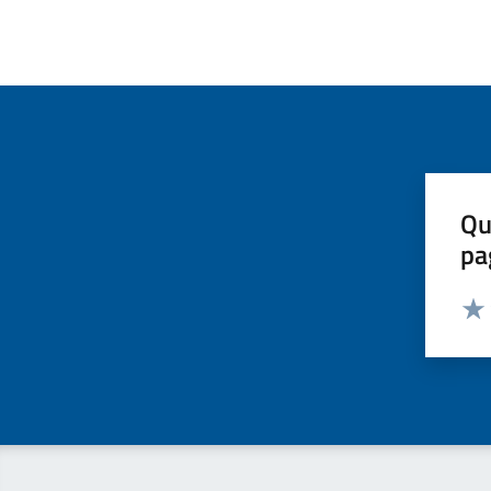
Qu
pa
Valut
Valu