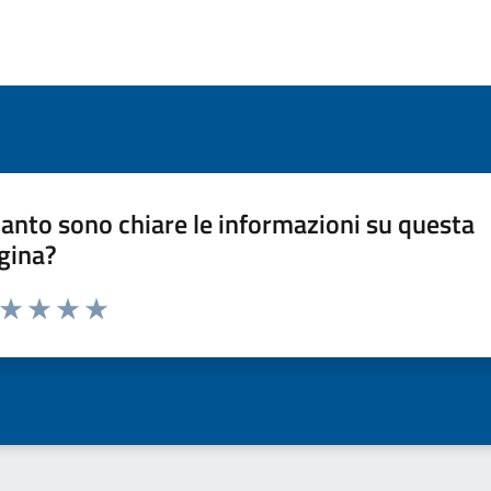
anto sono chiare le informazioni su questa
gina?
a da 1 a 5 stelle la pagina
ta 1 stelle su 5
Valuta 2 stelle su 5
Valuta 3 stelle su 5
Valuta 4 stelle su 5
Valuta 5 stelle su 5