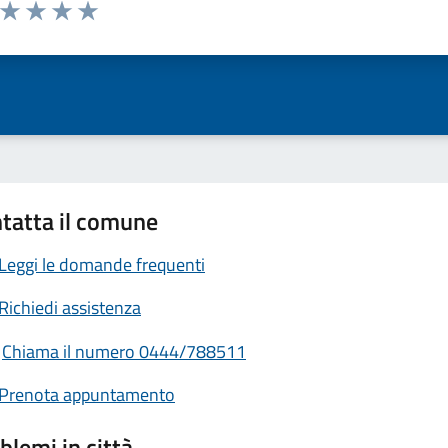
a da 1 a 5 stelle la pagina
ta 1 stelle su 5
Valuta 2 stelle su 5
Valuta 3 stelle su 5
Valuta 4 stelle su 5
Valuta 5 stelle su 5
tatta il comune
Leggi le domande frequenti
Richiedi assistenza
Chiama il numero 0444/788511
Prenota appuntamento
blemi in città