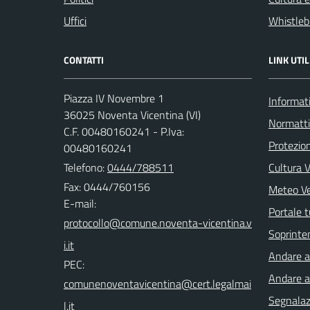
Uffici
Whistleb
CONTATTI
LINK UTIL
Piazza IV Novembre 1
Informati
36025 Noventa Vicentina (VI)
Normatt
C.F. 00480160241 - P.Iva:
Protezion
00480160241
Telefono:
0444/788511
Cultura 
Fax: 0444/760156
Meteo V
E-mail:
Portale t
Soprinte
Andare a 
PEC:
Andare a
Segnalazi