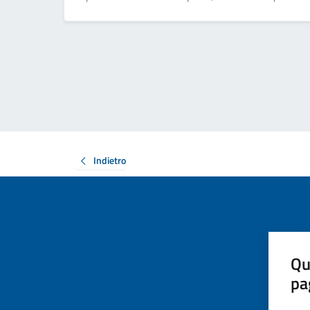
Indietro
Qu
pa