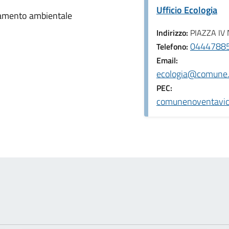
Ufficio Ecologia
inamento ambientale
Indirizzo:
PIAZZA IV
044478851
Telefono:
Email:
ecologia@comune.n
PEC:
comunenoventavice