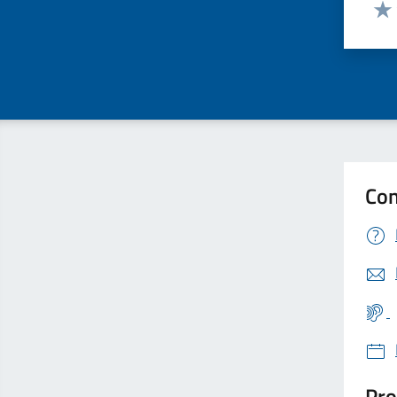
Valut
Valu
Con
Pro