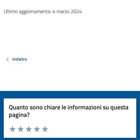
Ultimo aggiornamento: 4 marzo 2024
Indietro
Quanto sono chiare le informazioni su questa
pagina?
Valuta da 1 a 5 stelle la pagina
Valuta 1 stelle su 5
Valuta 2 stelle su 5
Valuta 3 stelle su 5
Valuta 4 stelle su 5
Valuta 5 stelle su 5