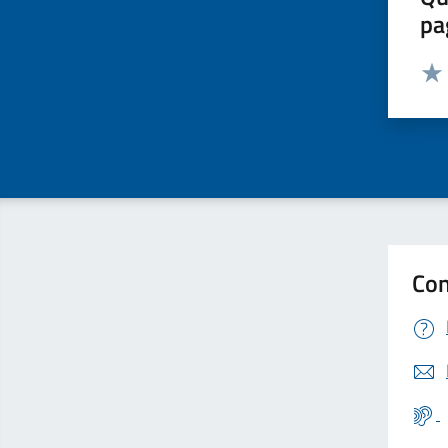
pa
Valut
Valu
Con