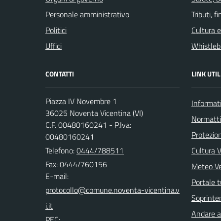
Personale amministrativo
Tributi, 
Politici
Cultura 
Uffici
Whistleb
CONTATTI
LINK UTIL
Piazza IV Novembre 1
Informati
36025 Noventa Vicentina (VI)
Normatt
C.F. 00480160241 - P.Iva:
Protezion
00480160241
Telefono:
0444/788511
Cultura 
Fax: 0444/760156
Meteo V
E-mail:
Portale t
Soprinte
Andare a 
PEC: