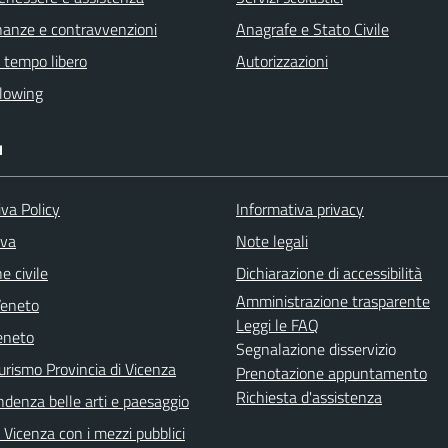
finanze e contravvenzioni
Anagrafe e Stato Civile
e tempo libero
Autorizzazioni
lowing
I
va Policy
Informativa privacy
iva
Note legali
e civile
Dichiarazione di accessibilità
Amministrazione trasparente
Veneto
Leggi le FAQ
eneto
Segnalazione disservizio
urismo Provincia di Vicenza
Prenotazione appuntamento
Richiesta d'assistenza
ndenza belle arti e paesaggio
Vicenza con i mezzi pubblici