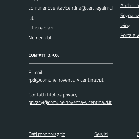
Andare a
Segnalazi
wing
Uffici e orari
Portale 
Numeri utili
CONTATTI D.P.O.
E-mail:
Contatti titolare privacy:
privacy@comune.noventa-vicentina.vi.it
Dati monitoraggio
Servizi
C