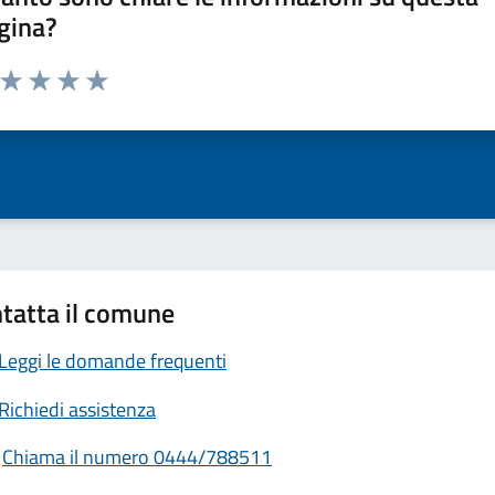
gina?
a da 1 a 5 stelle la pagina
ta 1 stelle su 5
Valuta 2 stelle su 5
Valuta 3 stelle su 5
Valuta 4 stelle su 5
Valuta 5 stelle su 5
tatta il comune
Leggi le domande frequenti
Richiedi assistenza
Chiama il numero 0444/788511