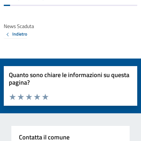
News Scaduta
Indietro
Quanto sono chiare le informazioni su questa
pagina?
Valuta da 1 a 5 stelle la pagina
Valuta 1 stelle su 5
Valuta 2 stelle su 5
Valuta 3 stelle su 5
Valuta 4 stelle su 5
Valuta 5 stelle su 5
Contatta il comune