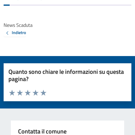
News Scaduta
Indietro
Quanto sono chiare le informazioni su questa
pagina?
Valuta da 1 a 5 stelle la pagina
Valuta 1 stelle su 5
Valuta 2 stelle su 5
Valuta 3 stelle su 5
Valuta 4 stelle su 5
Valuta 5 stelle su 5
Contatta il comune