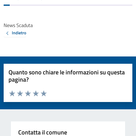
News Scaduta
Indietro
Quanto sono chiare le informazioni su questa
pagina?
Valuta da 1 a 5 stelle la pagina
Valuta 1 stelle su 5
Valuta 2 stelle su 5
Valuta 3 stelle su 5
Valuta 4 stelle su 5
Valuta 5 stelle su 5
Contatta il comune