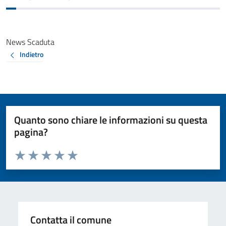
News Scaduta
Indietro
Quanto sono chiare le informazioni su questa
pagina?
Valuta da 1 a 5 stelle la pagina
Valuta 1 stelle su 5
Valuta 2 stelle su 5
Valuta 3 stelle su 5
Valuta 4 stelle su 5
Valuta 5 stelle su 5
Contatta il comune