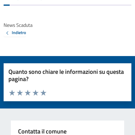
News Scaduta
Indietro
Quanto sono chiare le informazioni su questa
pagina?
Valuta da 1 a 5 stelle la pagina
Valuta 1 stelle su 5
Valuta 2 stelle su 5
Valuta 3 stelle su 5
Valuta 4 stelle su 5
Valuta 5 stelle su 5
Contatta il comune