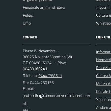
Personale amministrativo
Tributi, 
Politici
Cultura 
Uffici
Whistleb
CONTATTI
LINK UTIL
Piazza IV Novembre 1
Informati
36025 Noventa Vicentina (VI)
Normatt
C.F. 00480160241 - P.Iva:
Protezion
00480160241
Telefono:
0444/788511
Cultura 
Fax: 0444/760156
Meteo V
E-mail:
Portale t
Soprinte
Andare a 
PEC: