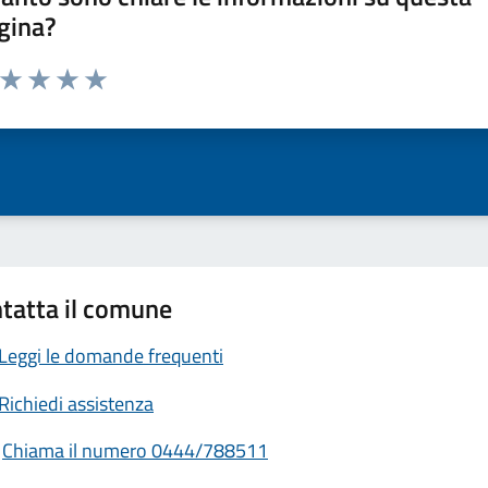
gina?
a da 1 a 5 stelle la pagina
ta 1 stelle su 5
Valuta 2 stelle su 5
Valuta 3 stelle su 5
Valuta 4 stelle su 5
Valuta 5 stelle su 5
tatta il comune
Leggi le domande frequenti
Richiedi assistenza
Chiama il numero 0444/788511