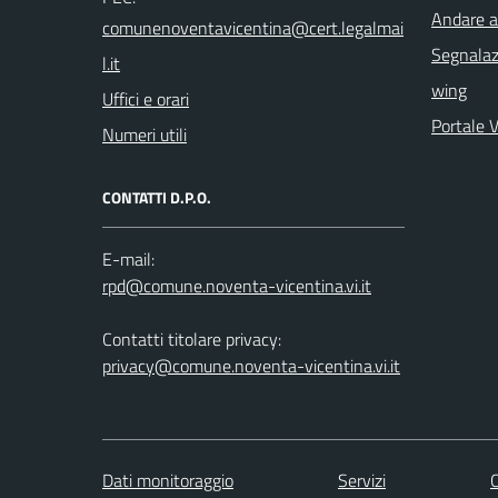
Andare a
Segnalazi
wing
Uffici e orari
Portale 
Numeri utili
CONTATTI D.P.O.
E-mail:
Contatti titolare privacy:
privacy@comune.noventa-vicentina.vi.it
Dati monitoraggio
Servizi
C