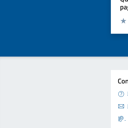
pa
Valut
Valu
Con