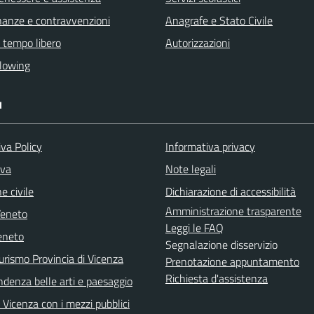
finanze e contravvenzioni
Anagrafe e Stato Civile
e tempo libero
Autorizzazioni
lowing
I
va Policy
Informativa privacy
iva
Note legali
e civile
Dichiarazione di accessibilità
Amministrazione trasparente
Veneto
Leggi le FAQ
eneto
Segnalazione disservizio
urismo Provincia di Vicenza
Prenotazione appuntamento
Richiesta d'assistenza
ndenza belle arti e paesaggio
Vicenza con i mezzi pubblici