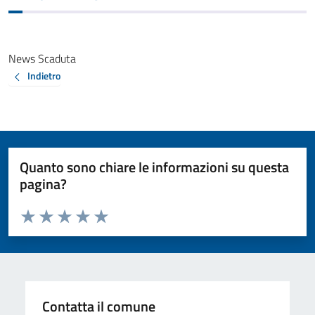
News Scaduta
Indietro
Quanto sono chiare le informazioni su questa
pagina?
Valuta da 1 a 5 stelle la pagina
Valuta 1 stelle su 5
Valuta 2 stelle su 5
Valuta 3 stelle su 5
Valuta 4 stelle su 5
Valuta 5 stelle su 5
Contatta il comune