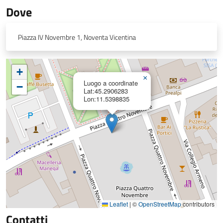
Dove
Piazza IV Novembre 1, Noventa Vicentina
+
×
Luogo a coordinate
−
Lat:45.2906283
Lon:11.5398835
Leaflet
|
©
OpenStreetMap
contributors
Contatti