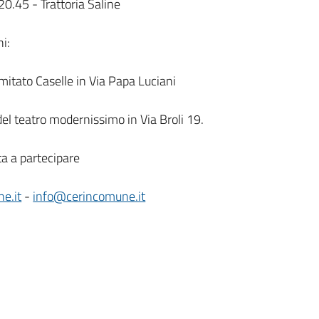
0.45 - Trattoria Saline
ni:
itato Caselle in Via Papa Luciani
del teatro modernissimo in Via Broli 19.
ta a partecipare
e.it
-
info@cerincomune.it