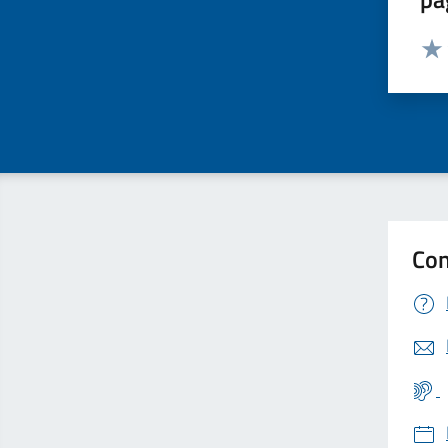
Valut
Valu
Con