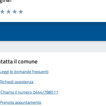
a da 1 a 5 stelle la pagina
ta 1 stelle su 5
Valuta 2 stelle su 5
Valuta 3 stelle su 5
Valuta 4 stelle su 5
Valuta 5 stelle su 5
tatta il comune
Leggi le domande frequenti
Richiedi assistenza
Chiama il numero 0444/788511
Prenota appuntamento