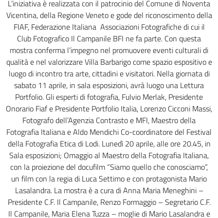
L’iniziativa è realizzata con il patrocinio del Comune di Noventa
Vicentina, della Regione Veneto e gode del riconoscimento della
FIAF, Federazione Italiana Associazioni Fotografiche di cui il
Club Fotografico Il Campanile BFI ne fa parte. Con questa
mostra conferma l’impegno nel promuovere eventi culturali di
qualità e nel valorizzare Villa Barbarigo come spazio espositivo e
luogo di incontro tra arte, cittadini e visitatori. Nella giornata di
sabato 11 aprile, in sala esposizioni, avrà luogo una Lettura
Portfolio. Gli esperti di fotografia, Fulvio Merlak, Presidente
Onorario Fiaf e Presidente Portfolio Italia, Lorenzo Cicconi Massi,
Fotografo dell’Agenzia Contrasto e MFI, Maestro della
Fotografia Italiana e Aldo Mendichi Co-coordinatore del Festival
della Fotografia Etica di Lodi. Lunedì 20 aprile, alle ore 20.45, in
Sala esposizioni; Omaggio al Maestro della Fotografia Italiana,
con la proiezione del docufilm “Siamo quello che conosciamo”,
un film con la regia di Luca Settimo e con protagonista Mario
Lasalandra. La mostra è a cura di Anna Maria Meneghini –
Presidente C.F. Il Campanile, Renzo Formaggio – Segretario C.F.
Il Campanile, Maria Elena Tuzza – moglie di Mario Lasalandra e