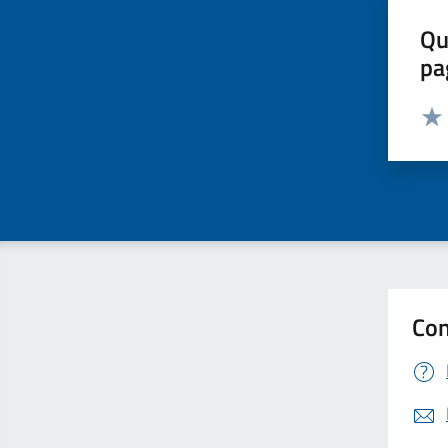
Qu
pa
Valut
Valu
Con