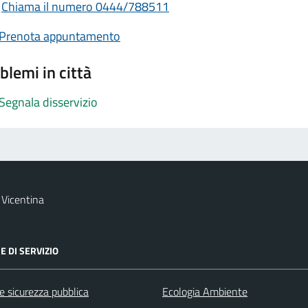
Chiama il numero 0444/788511
Prenota appuntamento
blemi in città
Segnala disservizio
Vicentina
E DI SERVIZIO
 e sicurezza pubblica
Ecologia Ambiente