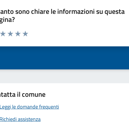
anto sono chiare le informazioni su questa
gina?
a da 1 a 5 stelle la pagina
ta 1 stelle su 5
Valuta 2 stelle su 5
Valuta 3 stelle su 5
Valuta 4 stelle su 5
Valuta 5 stelle su 5
tatta il comune
Leggi le domande frequenti
Richiedi assistenza