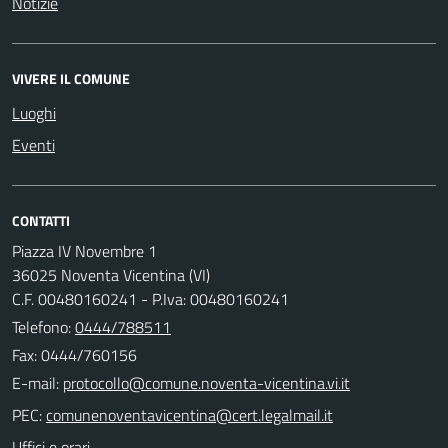
Notizie
VIVERE IL COMUNE
Luoghi
Eventi
CONTATTI
Piazza IV Novembre 1
36025 Noventa Vicentina (VI)
C.F. 00480160241 - P.Iva: 00480160241
Telefono:
0444/788511
Fax: 0444/760156
E-mail:
PEC:
Uffici e orari