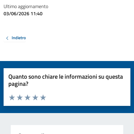
Ultimo aggiornamento
03/06/2026 11:40
Indietro
Quanto sono chiare le informazioni su questa
pagina?
Valuta da 1 a 5 stelle la pagina
Valuta 1 stelle su 5
Valuta 2 stelle su 5
Valuta 3 stelle su 5
Valuta 4 stelle su 5
Valuta 5 stelle su 5