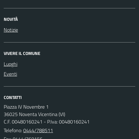
NOVITÀ
Notizie
VIVERE IL COMUNE
Luoghi
Eventi
CONTATTI
Piazza IV Novembre 1
36025 Noventa Vicentina (VI)
C.F. 00480160241 - P.Iva: 00480160241
Telefono:
0444/788511
Fax: 0444/760156