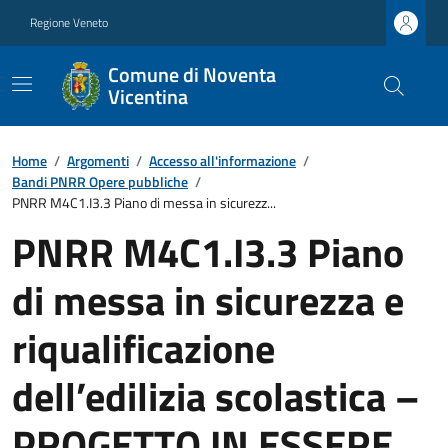
Regione Veneto
Comune di Noventa
Vicentina
Home
/
Argomenti
/
Accesso all'informazione
/
Bandi PNRR Opere pubbliche
/
PNRR M4C1.I3.3 Piano di messa in sicurezz...
PNRR M4C1.I3.3 Piano
di messa in sicurezza e
riqualificazione
dell’edilizia scolastica –
PROGETTO IN ESSERE