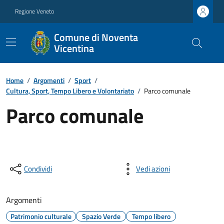
Regione Veneto
Comune di Noventa
Vicentina
Home
/
Argomenti
/
Sport
/
Cultura, Sport, Tempo Libero e Volontariato
/
Parco comunale
Parco comunale
Condividi
Vedi azioni
Argomenti
Patrimonio culturale
Spazio Verde
Tempo libero