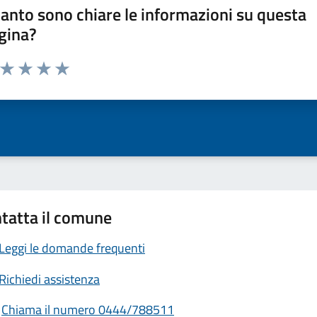
anto sono chiare le informazioni su questa
gina?
a da 1 a 5 stelle la pagina
ta 1 stelle su 5
Valuta 2 stelle su 5
Valuta 3 stelle su 5
Valuta 4 stelle su 5
Valuta 5 stelle su 5
tatta il comune
Leggi le domande frequenti
Richiedi assistenza
Chiama il numero 0444/788511