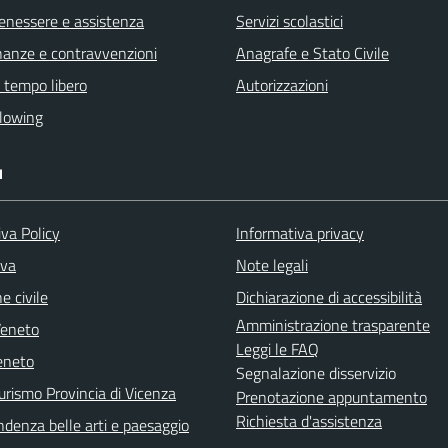
benessere e assistenza
Servizi scolastici
finanze e contravvenzioni
Anagrafe e Stato Civile
e tempo libero
Autorizzazioni
lowing
I
va Policy
Informativa privacy
iva
Note legali
e civile
Dichiarazione di accessibilità
Amministrazione trasparente
Veneto
Leggi le FAQ
eneto
Segnalazione disservizio
urismo Provincia di Vicenza
Prenotazione appuntamento
Richiesta d'assistenza
ndenza belle arti e paesaggio