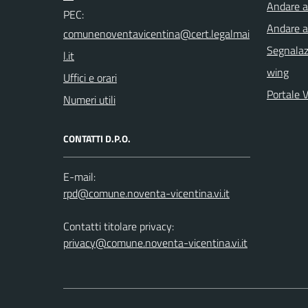
Andare a 
PEC:
Andare a
Segnalazi
wing
Uffici e orari
Portale 
Numeri utili
CONTATTI D.P.O.
E-mail:
Contatti titolare privacy:
privacy@comune.noventa-vicentina.vi.it