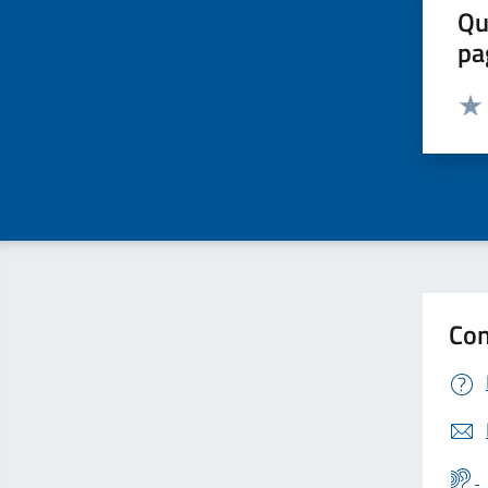
Qu
pa
Valut
Valu
Con