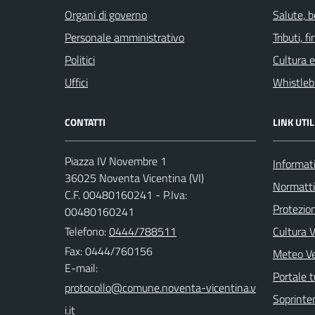
Organi di governo
Salute, 
Personale amministrativo
Tributi, 
Politici
Cultura 
Uffici
Whistleb
CONTATTI
LINK UTIL
Piazza IV Novembre 1
Informati
36025 Noventa Vicentina (VI)
Normatt
C.F. 00480160241 - P.Iva:
Protezion
00480160241
Telefono:
0444/788511
Cultura 
Fax: 0444/760156
Meteo V
E-mail:
Portale t
Soprinte