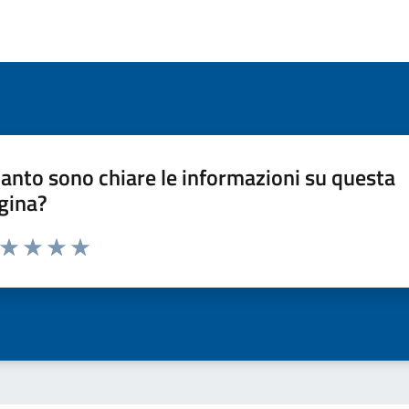
anto sono chiare le informazioni su questa
gina?
a da 1 a 5 stelle la pagina
ta 1 stelle su 5
Valuta 2 stelle su 5
Valuta 3 stelle su 5
Valuta 4 stelle su 5
Valuta 5 stelle su 5