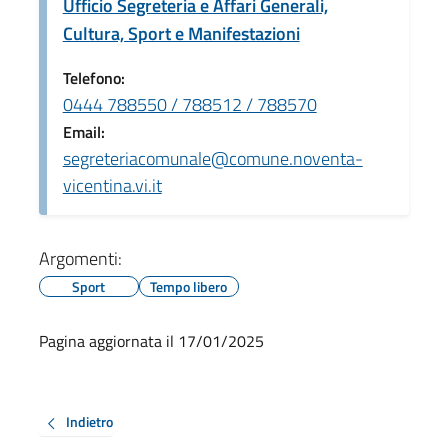
Ufficio Segreteria e Affari Generali,
Cultura, Sport e Manifestazioni
Telefono:
0444 788550 / 788512 / 788570
Email:
segreteriacomunale@comune.noventa-
vicentina.vi.it
Argomenti:
Sport
Tempo libero
Pagina aggiornata il 17/01/2025
Indietro