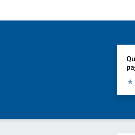
Qu
pa
Valut
Valu