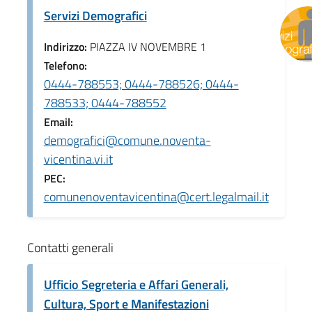
Servizi Demografici
Indirizzo:
PIAZZA IV NOVEMBRE 1
Telefono:
0444-788553; 0444-788526; 0444-
788533; 0444-788552
Email:
demografici@comune.noventa-
vicentina.vi.it
PEC:
comunenoventavicentina@cert.legalmail.it
Contatti generali
Ufficio Segreteria e Affari Generali,
Cultura, Sport e Manifestazioni