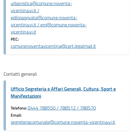
urbanistica@comune.noventa-
vicentina.vi.it /
ediliziaprivata@comune.noventa-
vicentina.vi.it / erp@comune.noventa-
vicentina.vi.it
PEC:
comunenoventavicentina@cert.legalmail.it
Contatti generali
Ufficio Segreteria e Affari Generali, Cultura, Sport e
Manifestazioni
0444 788550 / 788512 / 788570
Telefono:
Email:
segreteriacomunale@comune.noventa-vicentina.vi.it