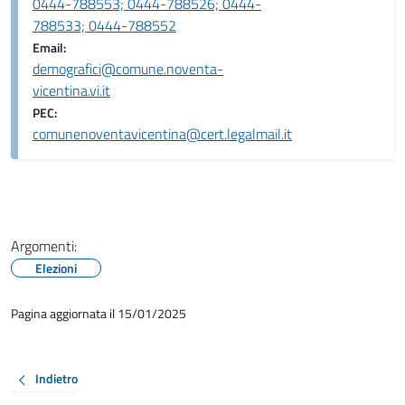
0444-788553; 0444-788526; 0444-
788533; 0444-788552
Email:
demografici@comune.noventa-
vicentina.vi.it
PEC:
comunenoventavicentina@cert.legalmail.it
Argomenti:
Elezioni
Pagina aggiornata il 15/01/2025
Indietro