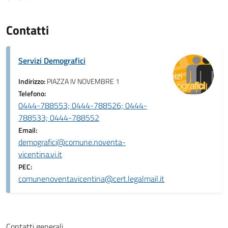
Contatti
Servizi Demografici
Indirizzo:
PIAZZA IV NOVEMBRE 1
Telefono:
0444-788553; 0444-788526; 0444-
788533; 0444-788552
Email:
demografici@comune.noventa-
vicentina.vi.it
PEC:
comunenoventavicentina@cert.legalmail.it
Contatti generali