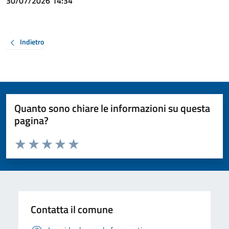
30/07/2026 14:34
Indietro
Quanto sono chiare le informazioni su questa
pagina?
Valuta da 1 a 5 stelle la pagina
Valuta 1 stelle su 5
Valuta 2 stelle su 5
Valuta 3 stelle su 5
Valuta 4 stelle su 5
Valuta 5 stelle su 5
Contatta il comune