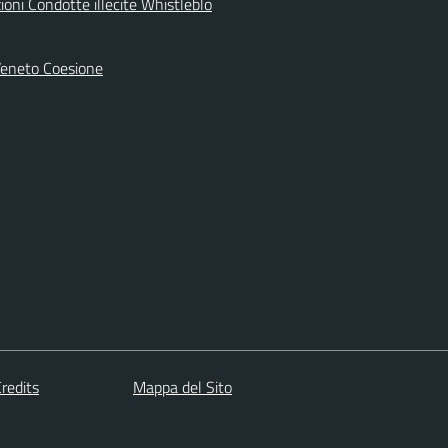
oni Condotte illecite Whistleblo
Veneto Coesione
redits
Mappa del Sito