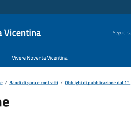
 Vicentina
Seguici s
Vivere Noventa Vicentina
te
/
Bandi di gara e contratti
/
Obblighi di pubblicazione dal 1° 
ne