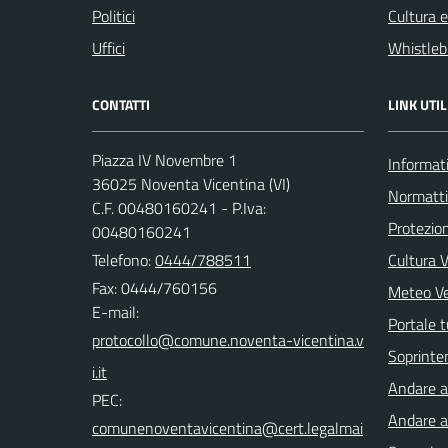
Politici
Cultura 
Uffici
Whistleb
CONTATTI
LINK UTIL
Piazza IV Novembre 1
Informati
36025 Noventa Vicentina (VI)
Normatt
C.F. 00480160241 - P.Iva:
Protezion
00480160241
Telefono:
0444/788511
Cultura 
Fax: 0444/760156
Meteo V
E-mail:
Portale t
Soprinte
Andare a 
PEC:
Andare a