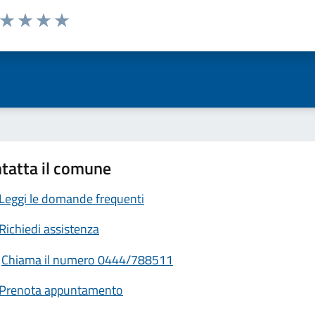
a da 1 a 5 stelle la pagina
ta 1 stelle su 5
Valuta 2 stelle su 5
Valuta 3 stelle su 5
Valuta 4 stelle su 5
Valuta 5 stelle su 5
tatta il comune
Leggi le domande frequenti
Richiedi assistenza
Chiama il numero 0444/788511
Prenota appuntamento