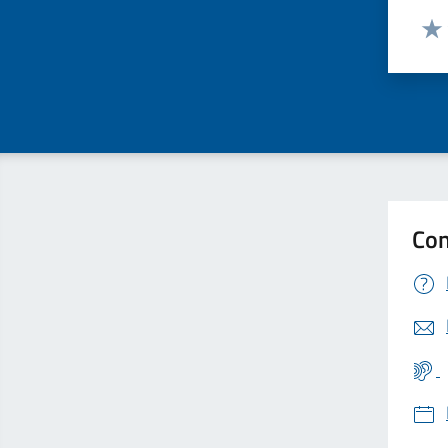
Valut
Valu
Con